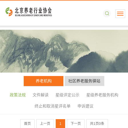
养老机构
社区养老服务驿站
政策法规
文件解读
星级评定公示
星级养老服务机构
终止和取消星评名单
申诉建议
搜
首页
上一页
1
下一页
共1页0条