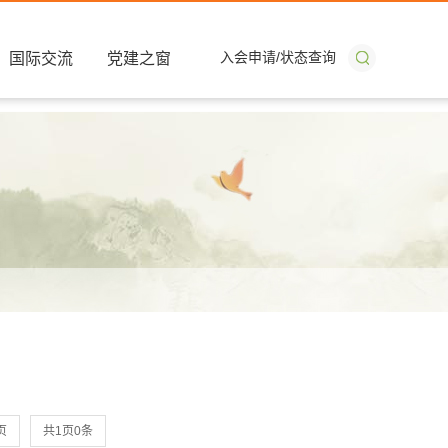
入会申请
/
状态查询
国际交流
党建之窗
页
共1页0条
搜